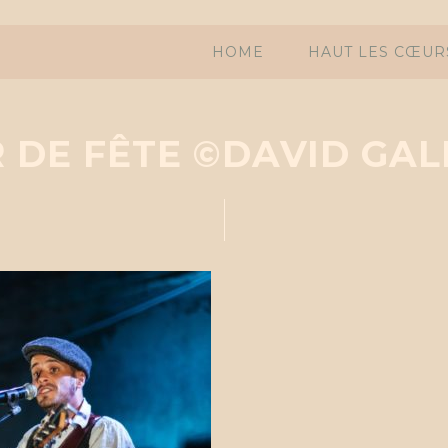
HOME
HAUT LES CŒUR
 DE FÊTE ©DAVID GA