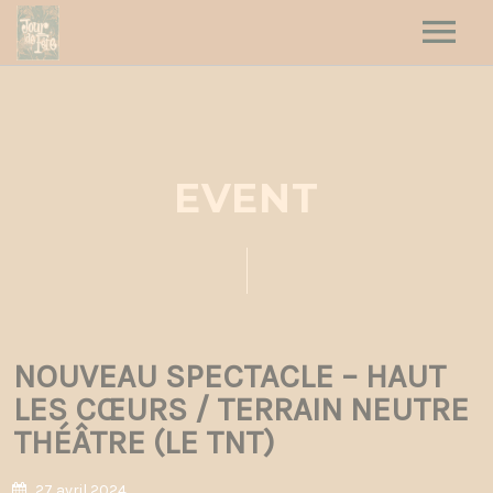
HOME
HAUT LES CŒURS
JOUR DE FÊTE
EVENT
DATES
CONTACT
NOUVEAU SPECTACLE – HAUT
LES CŒURS / TERRAIN NEUTRE
THÉÂTRE (LE TNT)
27 avril 2024