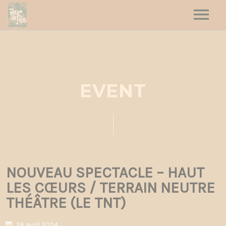
HOME
HAUT LES CŒURS
JOUR DE FÊTE
EVENT
DATES
CONTACT
NOUVEAU SPECTACLE – HAUT
LES CŒURS / TERRAIN NEUTRE
THÉÂTRE (LE TNT)
26 avril 2024