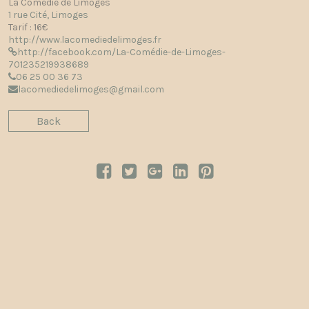
La Comédie de Limoges
1 rue Cité, Limoges
Tarif : 16€
http://www.lacomediedelimoges.fr
http://facebook.com/La-Comédie-de-Limoges-
701235219938689
06 25 00 36 73
lacomediedelimoges@gmail.com
Back