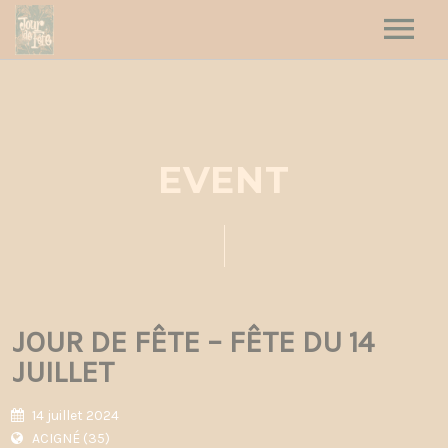
HOME
HAUT LES CŒURS
JOUR DE FÊTE
EVENT
DATES
CONTACT
JOUR DE FÊTE – FÊTE DU 14
JUILLET
14 juillet 2024
ACIGNÉ (35)