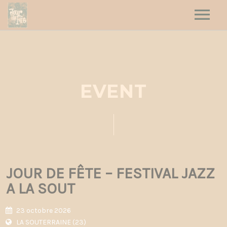
HOME
HAUT LES CŒURS
JOUR DE FÊTE
EVENT
DATES
CONTACT
JOUR DE FÊTE – FESTIVAL JAZZ
A LA SOUT
23 octobre 2026
LA SOUTERRAINE (23)