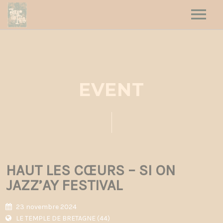
HOME
HAUT LES CŒURS
JOUR DE FÊTE
EVENT
DATES
CONTACT
HAUT LES CŒURS – SI ON
JAZZ’AY FESTIVAL
23 novembre 2024
LE TEMPLE DE BRETAGNE (44)