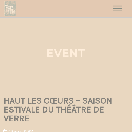
HOME
HAUT LES CŒURS
JOUR DE FÊTE
EVENT
DATES
CONTACT
HAUT LES CŒURS – SAISON
ESTIVALE DU THÉÂTRE DE
VERRE
18 août 2024