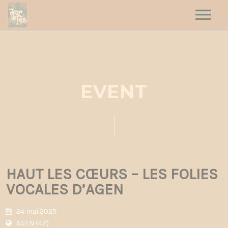
HOME
HAUT LES CŒURS
JOUR DE FÊTE
EVENT
DATES
CONTACT
HAUT LES CŒURS – LES FOLIES
VOCALES D’AGEN
24 mai 2025
AGEN (47)