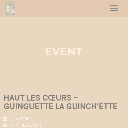
HOME
HAUT LES CŒURS
JOUR DE FÊTE
EVENT
DATES
CONTACT
HAUT LES CŒURS –
GUINGUETTE LA GUINCH’ETTE
1 juin 2025
MONTRELAIS (44)