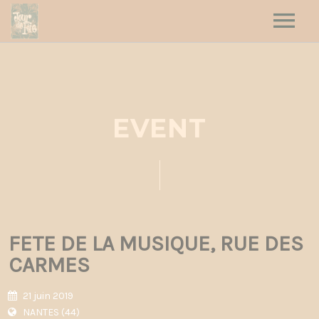
HOME
HAUT LES CŒURS
JOUR DE FÊTE
EVENT
DATES
CONTACT
FETE DE LA MUSIQUE, RUE DES
CARMES
21 juin 2019
NANTES (44)