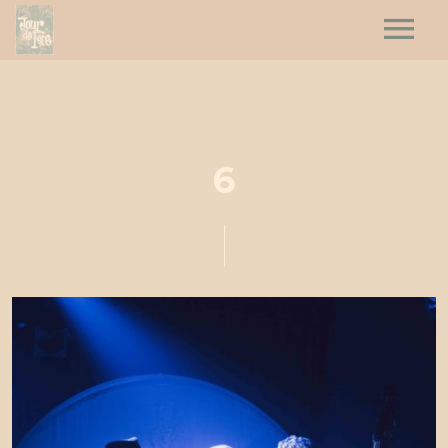
HOME
HAUT LES CŒURS
JOUR DE FÊTE
6
DATES
CONTACT